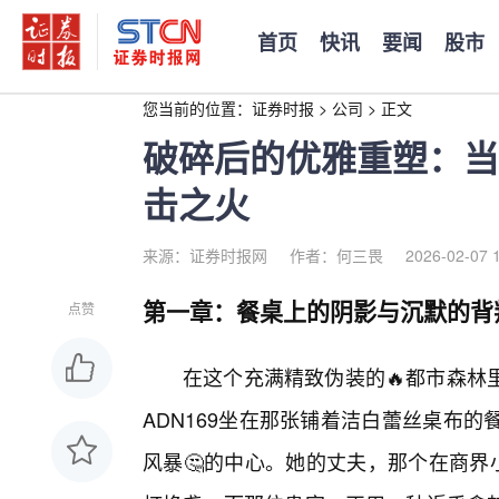
首页
快讯
要闻
股市
您当前的位置：
证券时报
>
公司
>
正文
破碎后的优雅重塑：当A
击之火
来源：证券时报网
作者：何三畏
2026-02-07 
第一章：餐桌上的阴影与沉默的背
点赞
在这个充满精致伪装的🔥都市森林
ADN169坐在那张铺着洁白蕾丝桌布的
风暴🤔的中心。她的丈夫，那个在商界