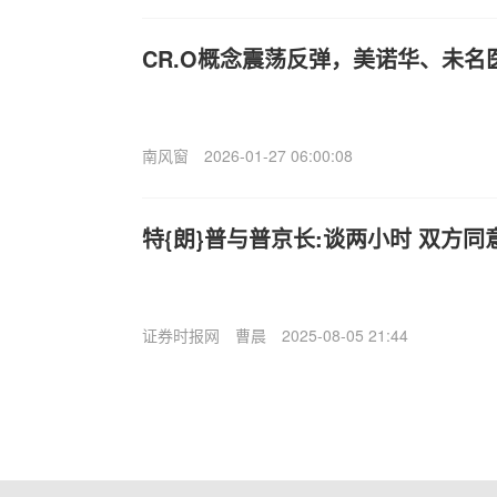
CR.O概念震荡反弹，美诺华、未名
南风窗
2026-01-27 06:00:08
特{朗}普与普京长:谈两小时 双方
证券时报网
曹晨
2025-08-05 21:44