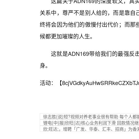
这篇关于ADN169的深度软文，
关系中，尊严不是别人给的，而是靠自
终将会因为他们的傲慢付出代价；而那
候都更加璀璨的人生。
这就是ADN169带给我们的最强
身。
活动：【
8cjVGdkyAuHwSRRkeCZXbTJ
徐志胜{说}短?视频对养老事业很有帮助 每个人
锂电{中}报|欣旺{达}核心业务利润下滑 回款情
欣;旺达;，增聘「广发、华泰、汇丰、招商」为香