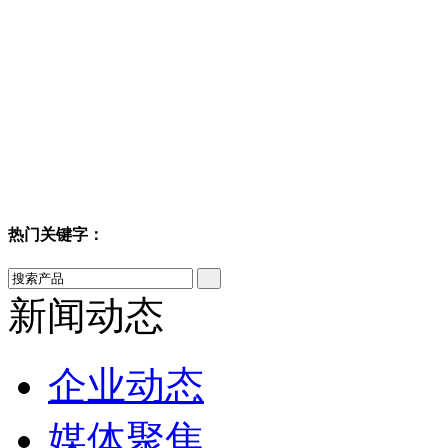
热门关键字：
新闻动态
企业动态
媒体聚焦