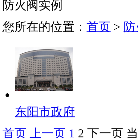
防火阀实例
您所在的位置：
首页
>
防
东阳市政府
首页
上一页
1
2
下一页
当