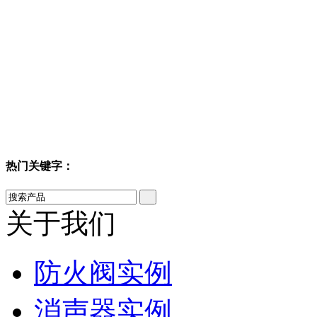
热门关键字：
关于我们
防火阀实例
消声器实例