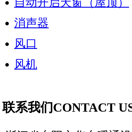
自动开启天窗（屋顶）
消声器
风口
风机
联系我们
CONTACT U