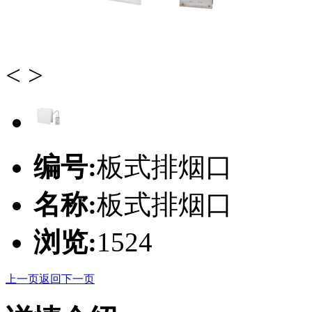
<
>
编号:
板式排烟口
名称:
板式排烟口
浏览:
1524
上一页
返回
下一页