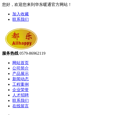
您好，欢迎您来到华东暖通官方网站！
加入收藏
联系我们
服务热线
0579-86962119
网站首页
公司简介
产品展示
新闻动态
工程案例
企业荣誉
人才招聘
联系我们
在线留言