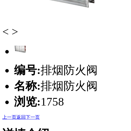
<
>
编号:
排烟防火阀
名称:
排烟防火阀
浏览:
1758
上一页
返回
下一页