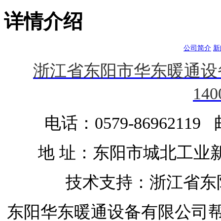
详情介绍
公司简介
新
浙江省东阳市华东暖通设
140
电话：0579-86962119 
地 址：东阳市城北工业
技术支持：浙江省东
东阳华东暖通设备有限公司