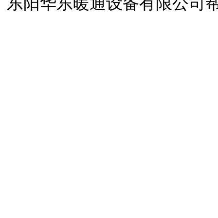
东阳华东暖通设备有限公司
开启屋顶天窗
开启屋顶天窗
移动天窗
开启屋顶天窗
开合屋顶
开合屋顶与天窗
自动排烟天窗
屋
司
浙江省